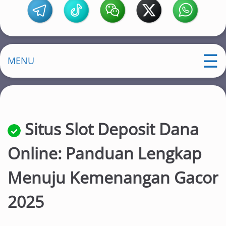
MENU
Situs Slot Deposit Dana
Online: Panduan Lengkap
Menuju Kemenangan Gacor
2025