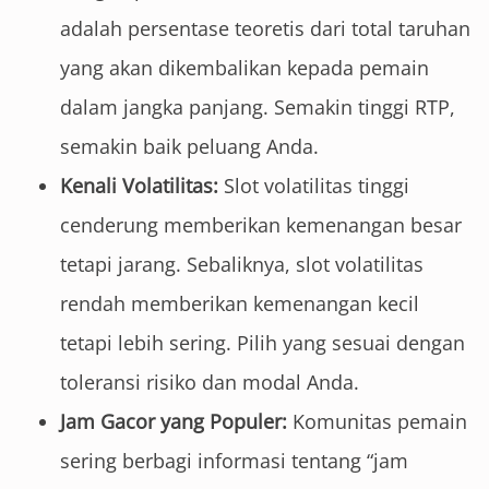
adalah persentase teoretis dari total taruhan
yang akan dikembalikan kepada pemain
dalam jangka panjang. Semakin tinggi RTP,
semakin baik peluang Anda.
Kenali Volatilitas:
Slot volatilitas tinggi
cenderung memberikan kemenangan besar
tetapi jarang. Sebaliknya, slot volatilitas
rendah memberikan kemenangan kecil
tetapi lebih sering. Pilih yang sesuai dengan
toleransi risiko dan modal Anda.
Jam Gacor yang Populer:
Komunitas pemain
sering berbagi informasi tentang “jam