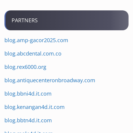
PARTNERS
blog.amp-gacor2025.com
blog.abcdental.com.co
blog.rex6000.org
blog.antiquecenteronbroadway.com
blog.bbni4d.it.com
blog.kenangan4d.it.com
blog.bbtn4d.it.com