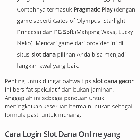
Contohnya termasuk
Pragmatic Play
(dengan
game seperti Gates of Olympus, Starlight
Princess) dan
PG Soft
(Mahjong Ways, Lucky
Neko). Mencari game dari provider ini di
situs
slot dana
pilihan Anda bisa menjadi
langkah awal yang baik.
Penting untuk diingat bahwa tips
slot dana gacor
ini bersifat spekulatif dan bukan jaminan.
Anggaplah ini sebagai panduan untuk
meningkatkan keseruan bermain, bukan sebagai
formula pasti untuk menang.
Cara Login Slot Dana Online yang