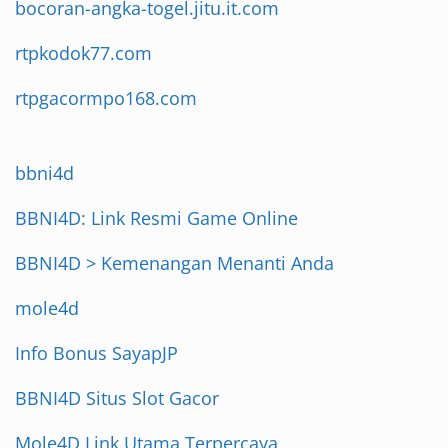
bocoran-angka-togel.jitu.it.com
rtpkodok77.com
rtpgacormpo168.com
bbni4d
BBNI4D: Link Resmi Game Online
BBNI4D > Kemenangan Menanti Anda
mole4d
Info Bonus SayapJP
BBNI4D Situs Slot Gacor
Mole4D Link Utama Terpercaya