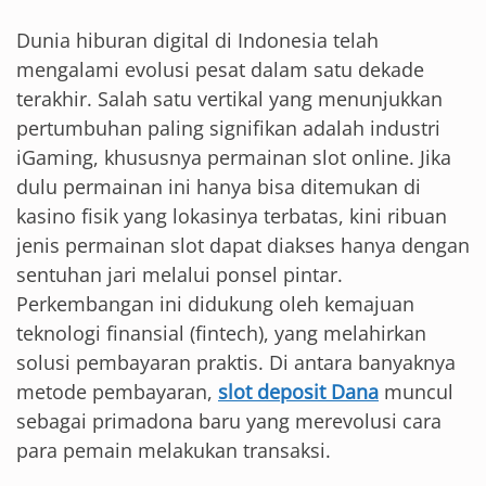
Dunia hiburan digital di Indonesia telah
mengalami evolusi pesat dalam satu dekade
terakhir. Salah satu vertikal yang menunjukkan
pertumbuhan paling signifikan adalah industri
iGaming, khususnya permainan slot online. Jika
dulu permainan ini hanya bisa ditemukan di
kasino fisik yang lokasinya terbatas, kini ribuan
jenis permainan slot dapat diakses hanya dengan
sentuhan jari melalui ponsel pintar.
Perkembangan ini didukung oleh kemajuan
teknologi finansial (fintech), yang melahirkan
solusi pembayaran praktis. Di antara banyaknya
metode pembayaran,
slot deposit Dana
muncul
sebagai primadona baru yang merevolusi cara
para pemain melakukan transaksi.