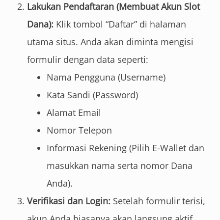
Lakukan Pendaftaran (Membuat Akun Slot
Dana):
Klik tombol “Daftar” di halaman
utama situs. Anda akan diminta mengisi
formulir dengan data seperti:
Nama Pengguna (Username)
Kata Sandi (Password)
Alamat Email
Nomor Telepon
Informasi Rekening (Pilih E-Wallet dan
masukkan nama serta nomor Dana
Anda).
Verifikasi dan Login:
Setelah formulir terisi,
akun Anda biasanya akan langsung aktif.