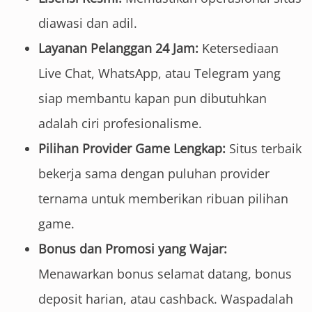
diawasi dan adil.
Layanan Pelanggan 24 Jam:
Ketersediaan
Live Chat, WhatsApp, atau Telegram yang
siap membantu kapan pun dibutuhkan
adalah ciri profesionalisme.
Pilihan Provider Game Lengkap:
Situs terbaik
bekerja sama dengan puluhan provider
ternama untuk memberikan ribuan pilihan
game.
Bonus dan Promosi yang Wajar:
Menawarkan bonus selamat datang, bonus
deposit harian, atau cashback. Waspadalah