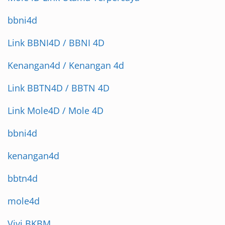
bbni4d
Link BBNI4D / BBNI 4D
Kenangan4d / Kenangan 4d
Link BBTN4D / BBTN 4D
Link Mole4D / Mole 4D
bbni4d
kenangan4d
bbtn4d
mole4d
Vivi BKBM