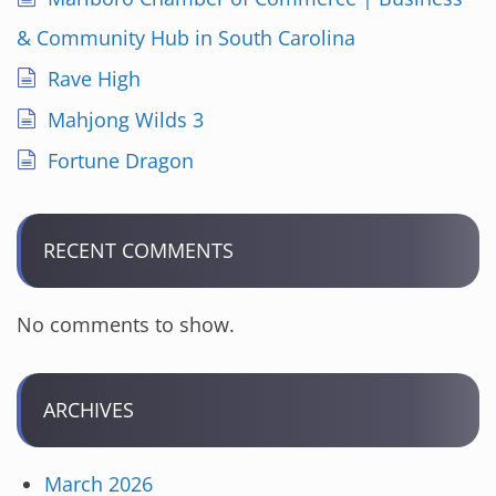
& Community Hub in South Carolina
Rave High
Mahjong Wilds 3
Fortune Dragon
RECENT COMMENTS
No comments to show.
ARCHIVES
March 2026