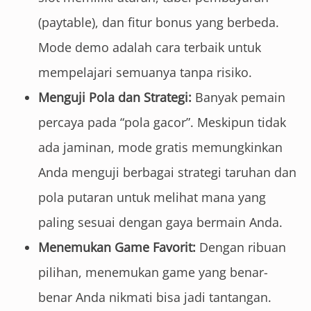
(paytable), dan fitur bonus yang berbeda.
Mode demo adalah cara terbaik untuk
mempelajari semuanya tanpa risiko.
Menguji Pola dan Strategi:
Banyak pemain
percaya pada “pola gacor”. Meskipun tidak
ada jaminan, mode gratis memungkinkan
Anda menguji berbagai strategi taruhan dan
pola putaran untuk melihat mana yang
paling sesuai dengan gaya bermain Anda.
Menemukan Game Favorit:
Dengan ribuan
pilihan, menemukan game yang benar-
benar Anda nikmati bisa jadi tantangan.