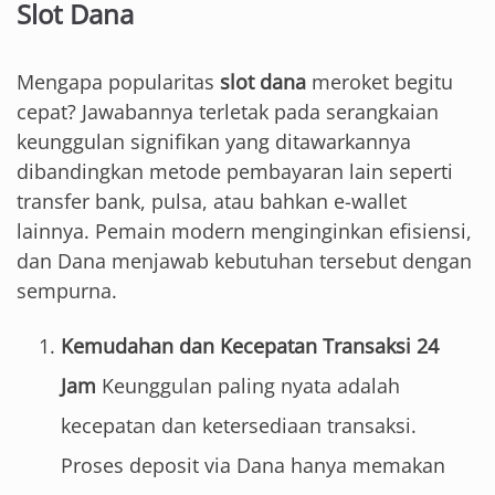
Slot Dana
Mengapa popularitas
slot dana
meroket begitu
cepat? Jawabannya terletak pada serangkaian
keunggulan signifikan yang ditawarkannya
dibandingkan metode pembayaran lain seperti
transfer bank, pulsa, atau bahkan e-wallet
lainnya. Pemain modern menginginkan efisiensi,
dan Dana menjawab kebutuhan tersebut dengan
sempurna.
Kemudahan dan Kecepatan Transaksi 24
Jam
Keunggulan paling nyata adalah
kecepatan dan ketersediaan transaksi.
Proses deposit via Dana hanya memakan