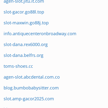
agen-slot.jitu.it.com
slot-gacor.go88l.top
slot-maxwin.go88j.top
info.antiquecenteronbroadway.com
slot-dana.rex6000.org
slot-dana.belfrs.org
toms-shoes.cc
agen-slot.abcdental.com.co
blog.bumbobabysitter.com
slot.amp-gacor2025.com