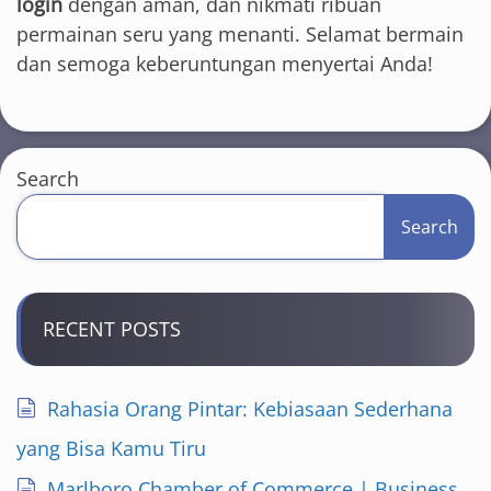
login
dengan aman, dan nikmati ribuan
permainan seru yang menanti. Selamat bermain
dan semoga keberuntungan menyertai Anda!
Search
Search
RECENT POSTS
Rahasia Orang Pintar: Kebiasaan Sederhana
yang Bisa Kamu Tiru
Marlboro Chamber of Commerce | Business